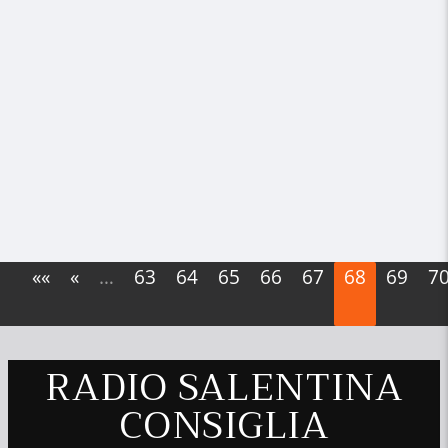
««
«
…
63
64
65
66
67
68
69
7
RADIO SALENTINA
CONSIGLIA