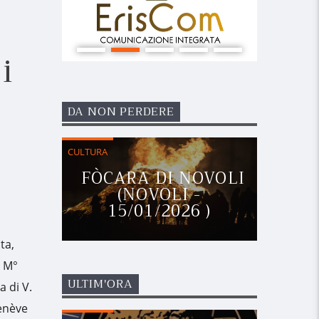
i
DA NON PERDERE
CULTURA
FÒCARA DI NOVOLI
(NOVOLI -
15/01/2026 )
ta,
l M°
ULTIM'ORA
a di V.
enève