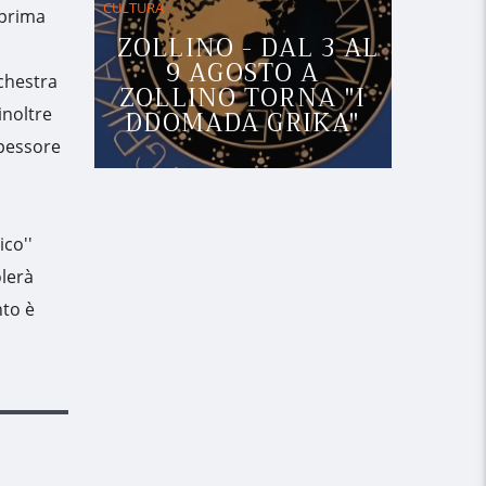
CULTURA
 prima
ZOLLINO - DAL 3 AL
9 AGOSTO A
chestra
ZOLLINO TORNA "I
DDOMADA GRIKA"
inoltre
spessore
ico''
olerà
nto è