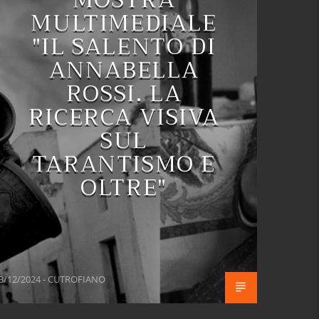
MULTIMEDIALE
"IL SALENTO DI
ANNABELLA
ROSSI. LA
RICERCA VISIVA
SUL
TARANTISMO E
OLTRE"
3/12/2024 - CUTROFIANO