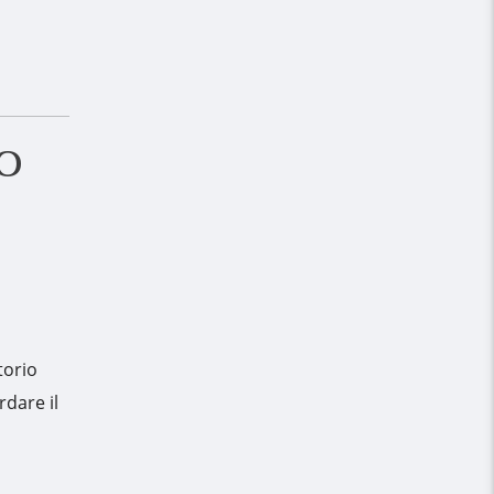
o
torio
rdare il