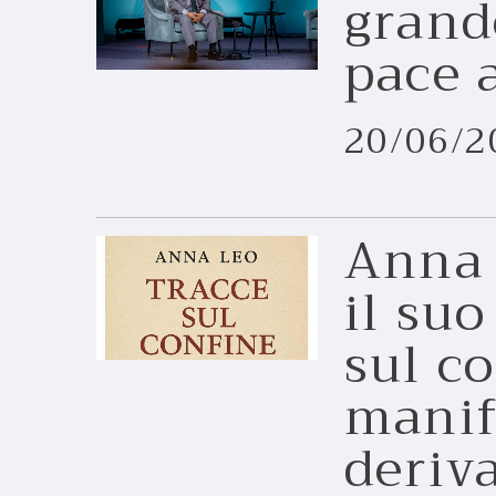
grand
pace 
20/06/2
Anna 
il suo
sul c
manif
deriva