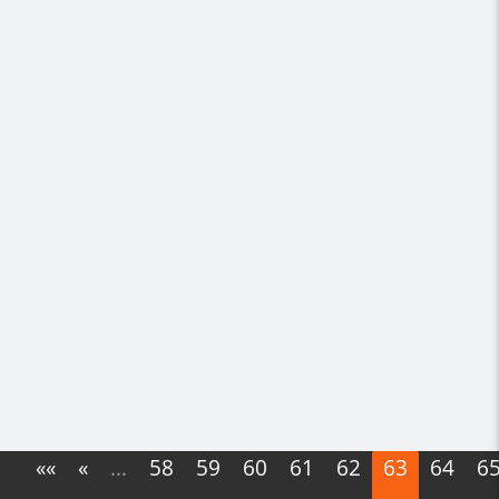
««
«
…
58
59
60
61
62
63
64
6