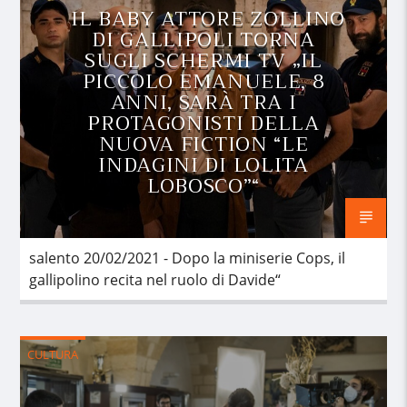
IL BABY ATTORE ZOLLINO
DI GALLIPOLI TORNA
SUGLI SCHERMI TV „IL
PICCOLO EMANUELE, 8
ANNI, SARÀ TRA I
PROTAGONISTI DELLA
NUOVA FICTION “LE
INDAGINI DI LOLITA
LOBOSCO”“
salento 20/02/2021 - Dopo la miniserie Cops, il
gallipolino recita nel ruolo di Davide“
CULTURA