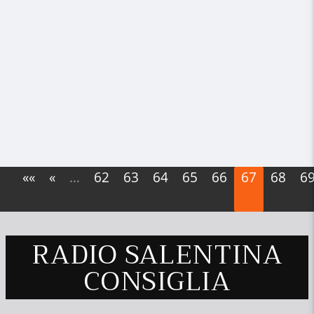
««
«
…
62
63
64
65
66
67
68
6
RADIO SALENTINA
CONSIGLIA