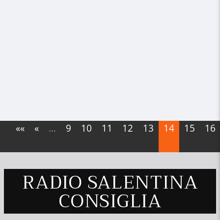
««
«
…
9
10
11
12
13
14
15
16
RADIO SALENTINA
CONSIGLIA