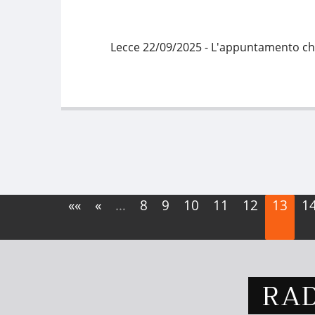
Lecce 22/09/2025 - L'appuntamento ch
««
«
…
8
9
10
11
12
13
1
RAD