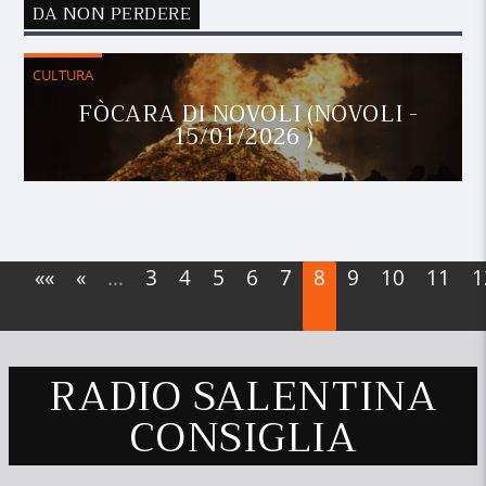
DA NON PERDERE
CULTURA
FÒCARA DI NOVOLI (NOVOLI -
15/01/2026 )
««
«
…
3
4
5
6
7
8
9
10
11
1
RADIO SALENTINA
CONSIGLIA