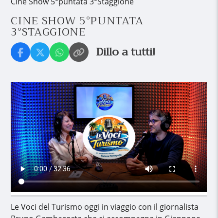
Cine Show 5°puntata 3°Staggione
CINE SHOW 5°PUNTATA
3°STAGGIONE
Dillo a tutti!
Le Voci del Turismo oggi in viaggio con il giornalista