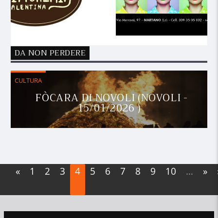
DA NON PERDERE
CULTURA
FÒCARA DI NOVOLI (NOVOLI -
15/01/2026 )
«
1
2
3
4
5
6
7
8
9
10
…
»