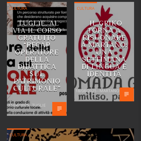
CULTURA
CULTURA
TUGLIE, AL
IL GRIKO
VIA IL CORSO
TORNA A
GRATUITO
RISUONARE
“BECAP
A MARTANO:
OPERATORE
UNA
DELLA
SETTIMANA
DIDATTICA
DI LINGUA E
SUL
IDENTITÀ
PATRIMONIO
CULTURALE”
18/08/2025 - MARTANO
11/06/2025 - TUGLIE
CULTURA