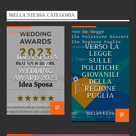
NELLA STESSA CATEGORIA
ATTUALITÀ
ATTUALITÀ
VERSO LA
LEGGE
IDEA SPOSA
SULLE
VINCE IL
POLITICHE
WEDDING
GIOVANILI
AWARD 2023
DELLA
REGIONE
PUGLIA
26/02/2023 - SALENTO
23/11/2024 - SALENTO