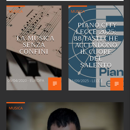
MUSICA
MUSICA
PIANO CITY
LECCE 2025:
LA MUSICA
88 TASTI CHE
SENZA
ACCENDONO
CONFINI
IL CUORE
DEL
SALENTO
06/04/2020 - EUROPA
11/09/2025 - LECCE
MUSICA