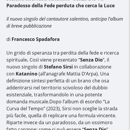
Paradosso della Fede perduta che cerca la Luce
Il nuovo singolo del cantautore salentino, anticipa l’album
di breve pubblicazione
di
Francesco Spadafora
Un grido di speranza tra perdita della fede e ricerca
spirituale
.
Così viene presentato “
Senza Dio
”, il
nuovo singolo di
Stefano Sirsi
in collaborazione
con
Katanino
(all’anagrafe Mattia D’Arpa). Una
definizione sintesi perfetta di un brano che osa
addentrarsi nel territorio scivoloso del dubbio
esistenziale, trasformandolo in una potente
domanda musicale.Dopo l’album di esordio “La
Curva del Tempo” (2023), Sirsi non sceglie la strada
più facile, quella di replicare una formula vincente.
Riparte invece da un paradosso, da un ossimoro
fatto canzone: come si può essere “
Senza Dio
”