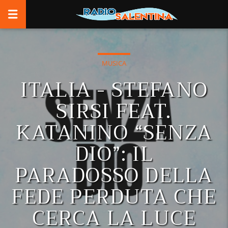
MUSICA
ITALIA - STEFANO
SIRSI FEAT.
KATANINO “SENZA
DIO”: IL
PARADOSSO DELLA
FEDE PERDUTA CHE
CERCA LA LUCE