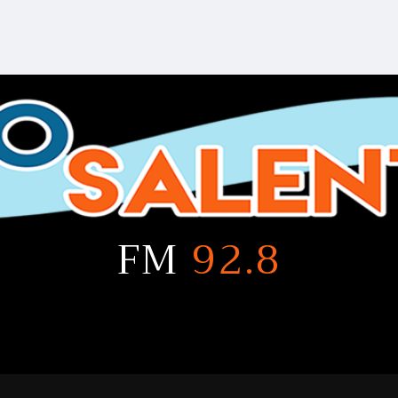
FM
92.8