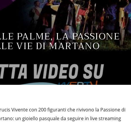
LE PALME, LA PASSIONE
LLE VIE DI MARTANO
ucis Vivente con 200 figuranti che rivivono la Passione di
artano: un gioiello pasquale da seguire in live streaming