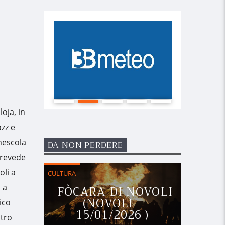
oja, in
azz e
mescola
DA NON PERDERE
prevede
oli a
CULTURA
 a
FÒCARA DI NOVOLI
(NOVOLI -
ico
15/01/2026 )
stro