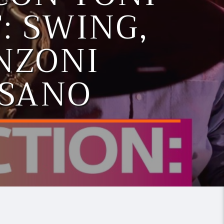
: SWING,
NZONI
SSANO