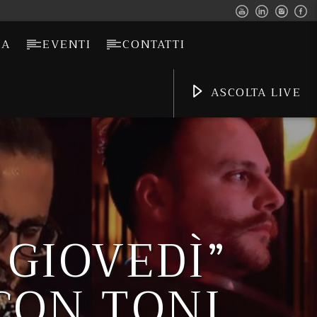
CA
EVENTI
CONTATTI
ASCOLTA LIVE
 GIOVEDÌ”
CON TONI