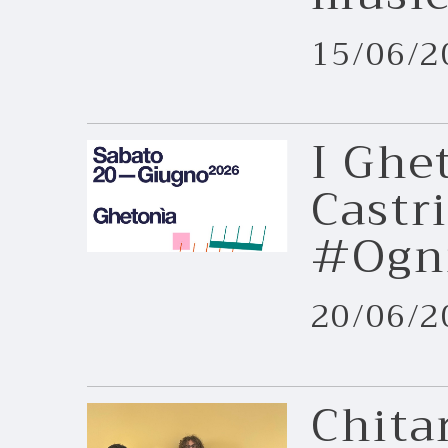
15/06/2
I Ghe
Castr
#Ogn
20/06/20
Chita