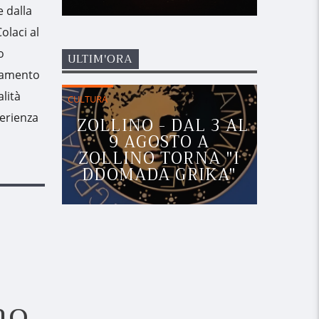
e dalla
olaci al
o
ULTIM'ORA
ntamento
lità
CULTURA
perienza
ZOLLINO - DAL 3 AL
9 AGOSTO A
ZOLLINO TORNA "I
DDOMADA GRIKA"
no