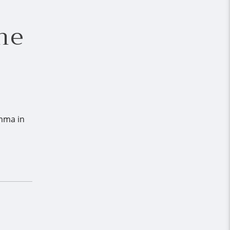
ine
amma in