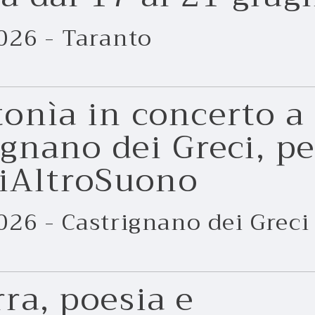
026 - Taranto
tonìa in concerto a
ignano dei Greci, pe
iAltroSuono
26 - Castrignano dei Greci
rra, poesia e