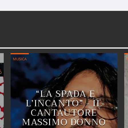
MUSICA
“LA SPADA E
L’INCANTO” - IL
CANTAUTORE
MASSIMO DONNO