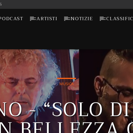
S
PODCAST
ARTISTI
NOTIZIE
CLASSIFI
MUSICA
O - “SOLO DI
IN BELLEZZA 