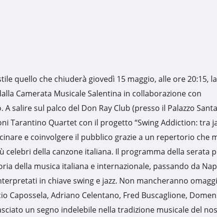
ile quello che chiuderà giovedì 15 maggio, alle ore 20:15, la
dalla Camerata Musicale Salentina in collaborazione con
 A salire sul palco del Don Ray Club (presso il Palazzo Santal
Toni Tarantino Quartet con il progetto “Swing Addiction: tra j
cinare e coinvolgere il pubblico grazie a un repertorio che 
ù celebri della canzone italiana. Il programma della serata 
ria della musica italiana e internazionale, passando da Nap
einterpretati in chiave swing e jazz. Non mancheranno omaggi
nicio Capossela, Adriano Celentano, Fred Buscaglione, Domen
sciato un segno indelebile nella tradizione musicale del no