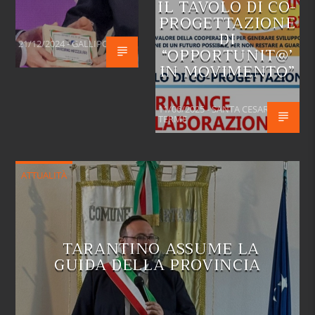
IL TAVOLO DI CO-
PROGETTAZIONE
DI
21/12/2024 - GALLIPOLI
“OPPORTUNIT@’
IN MOVIMENTO”
11/06/2025 - SANTA CESAREA
TERME
ATTUALITÀ
TARANTINO ASSUME LA
GUIDA DELLA PROVINCIA