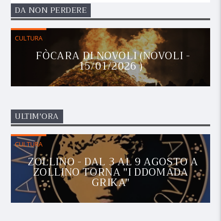
DA NON PERDERE
CULTURA
FÒCARA DI NOVOLI (NOVOLI -
15/01/2026 )
ULTIM'ORA
CULTURA
ZOLLINO - DAL 3 AL 9 AGOSTO A
ZOLLINO TORNA "I DDOMADA
GRIKA"