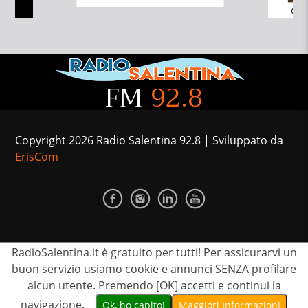
FM
92.8
Copyright 2026 Radio Salentina 92.8 | Sviluppato da
ErisCom
RadioSalentina.it è gratuito per tutti! Per assicurarvi un
CONTATTI
PUBBLICIZZATI
TEAM
PRIVACY
buon servizio usiamo cookie e annunci SENZA profilare
alcun utente. Premendo [OK] accetti e continui la
navigazione.
Ok, ho capito!
Maggiori Informazioni